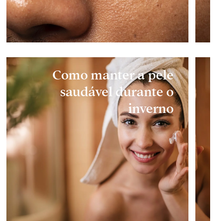
Como manter a pele
saudável durante o
inverno