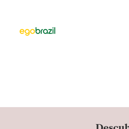
Pricila Hermes, anuncia nova clínica em Blumenau
Veja a notícia na integra
Descub