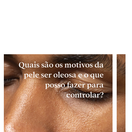
Quais são os motivos da
pele ser oleosa e o que
posso fazer para
controlar?