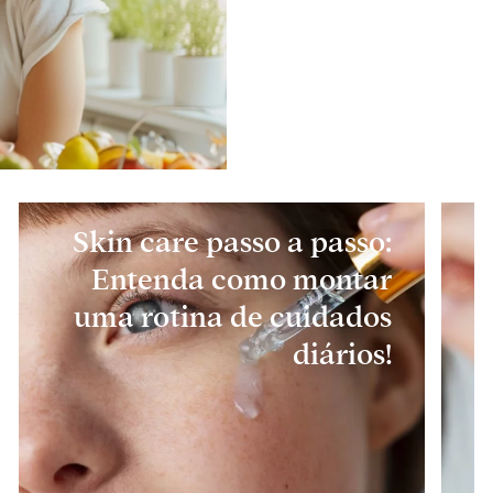
Skin care passo a passo:
Entenda como montar
uma rotina de cuidados
diários!