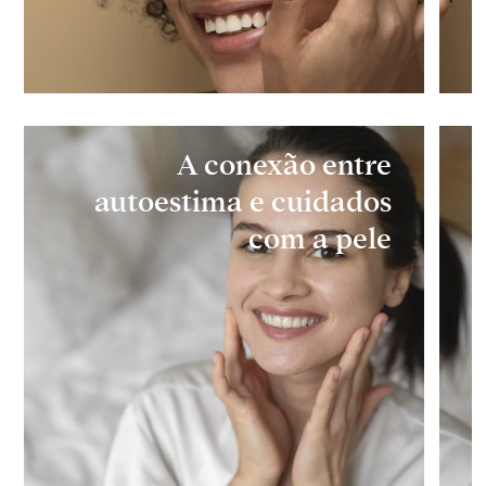
A conexão entre
autoestima e cuidados
com a pele