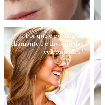
Por que o peeling de
diamante é o favorito das
celebridades?